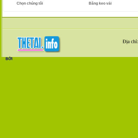
Chọn chúng tôi
Băng keo vải
Địa chỉ
BỞI