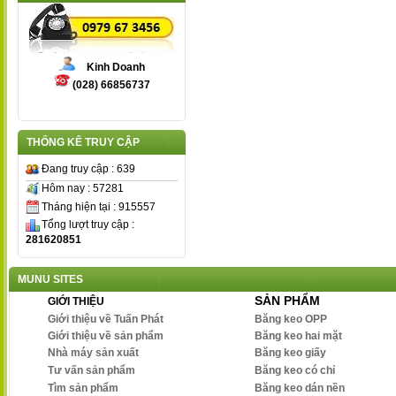
Kinh Doanh
(028) 66856737
THỐNG KÊ TRUY CẬP
Đang truy cập : 639
Hôm nay : 57281
Tháng hiện tại : 915557
Tổng lượt truy cập :
281620851
MUNU SITES
SẢN PHẨM
GIỚI THIỆU
Giới thiệu về Tuấn Phát
Băng keo OPP
Giới thiệu về sản phẩm
Băng keo hai mặt
Nhà máy sản xuất
Băng keo giấy
Tư vấn sản phẩm
Băng keo có chỉ
Tìm sản phẩm
Băng keo dán nền