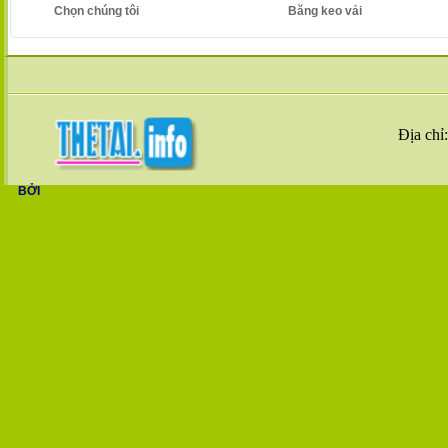
Chọn chúng tôi
Băng keo vải
Địa chỉ
BỞI