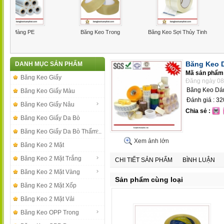
ền
Băng Keo Giấy
Băng Keo Vải Màu Xanh Lá
Băng Keo 
Băng Keo 
DANH MỤC SẢN PHẨM
Mã sản phẩm
Băng Keo Giấy
Đăng ngày 08
Băng Keo Dá
Băng Keo Giấy Màu
Đánh giá :
32
Băng Keo Giấy Nâu
Chia sẻ :
Băng Keo Giấy Da Bò
Băng Keo Giấy Da Bò Thấm...
Xem ảnh lớn
Băng Keo 2 Mặt
Băng Keo 2 Mặt Trắng
CHI TIẾT SẢN PHẨM
BÌNH LUẬN
Băng Keo 2 Mặt Vàng
Sản phẩm cùng loại
Băng Keo 2 Mặt Xốp
Băng Keo 2 Mặt Vải
Băng Keo OPP Trong