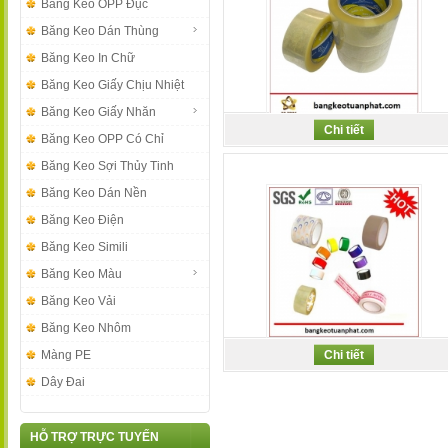
Băng Keo OPP Đục
Băng Keo Dán Thùng
Băng Keo In Chữ
Băng Keo Giấy Chịu Nhiệt
Băng Keo Giấy Nhăn
Chi tiết
Băng Keo Trong Dán Thùng...
Băng Keo OPP Có Chỉ
Băng Keo Sợi Thủy Tinh
Băng Keo Dán Nền
Băng Keo Điện
Băng Keo Simili
Băng Keo Màu
Băng Keo Vải
Băng Keo Nhôm
Băng Keo Dán Thùng
Màng PE
Chi tiết
Dây Đai
HỖ TRỢ TRỰC TUYẾN