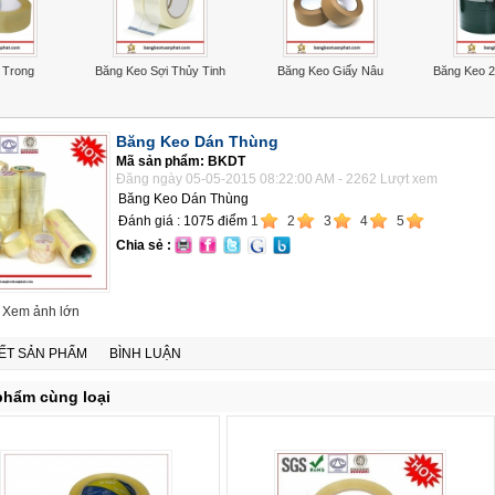
 Trong
Băng Keo Sợi Thủy Tinh
Băng Keo Giấy Nâu
Băng Keo 2
Băng Keo Dán Thùng
Mã sản phẩm: BKDT
Đăng ngày 05-05-2015 08:22:00 AM - 2262 Lượt xem
Băng Keo Dán Thùng
Đánh giá :
1075
điểm
1
2
3
4
5
Chia sẻ :
Xem ảnh lớn
IẾT SẢN PHẨM
BÌNH LUẬN
phẩm cùng loại