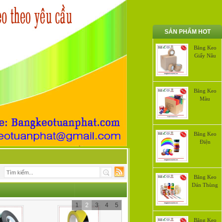
SẢN PHẨM HOT
Băng Keo
Giấy Nâu
Băng Keo
Màu
Băng Keo
Điện
Băng Keo
Dán Thùng
1
2
3
4
5
Băng Keo