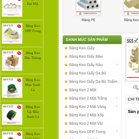
Hai Mặt
Băng Keo Giấy Trắng
Màng PE
Băng Keo
Băng Keo
OPP Trong
DANH MỤC SẢN PHẨM
Băng Keo Giấy
Băng Keo
Băng Keo Giấy Màu
Dán Thùng
Băng Keo Giấy Nâu
Băng Keo Giấy Da Bò
Băng Keo
Băng Keo Giấy Da Bò Thấm...
Màu Xanh
Băng Keo 2 Mặt
Lá
Băng Keo 2 Mặt Trắng
CHI T
Băng Keo 2 Mặt Vàng
Băng Keo
Sản 
Vải Màu
Băng Keo 2 Mặt Xốp
Xanh Lá
Băng Keo 2 Mặt Vải
Băng Keo OPP Trong
Băng Keo
Giấy Chịu