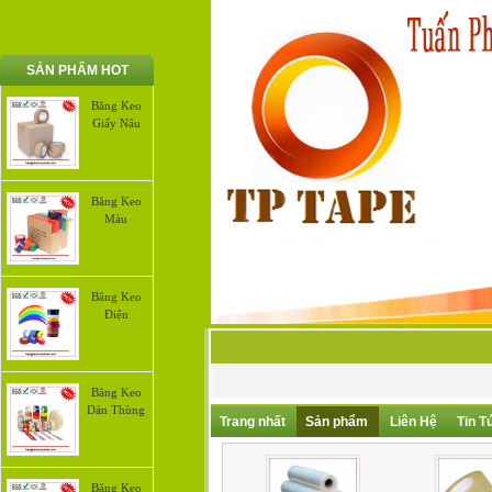
SẢN PHẨM HOT
Băng Keo
Giấy Nâu
Băng Keo
Màu
Băng Keo
Điện
Băng Keo
Dán Thùng
Trang nhất
Sản phẩm
Liên Hệ
Tin T
Băng Keo