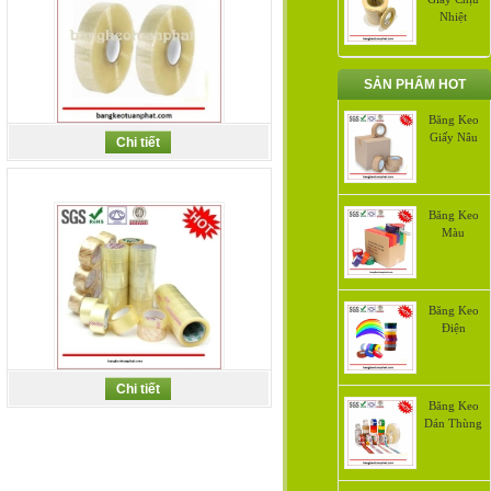
Nhiệt
SẢN PHẨM HOT
Băng Keo
Băng Keo Dán Thùng
Giấy Nâu
Chi tiết
Băng Keo
Màu
Băng Keo
Điện
Băng Keo Dán Thùng
Chi tiết
Băng Keo
Dán Thùng