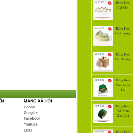
Băng Keo
Hai Mặt
Băng Keo
OPP Trong
Băng Keo
Dán Thùng
Băng Keo
Màu Xanh
Lá
ỂN
MẠNG XÃ HỘI
Băng Keo
Google
Vải Màu
Google+
Xanh Lá
Facebook
Youtube
Ebay
Băng Keo